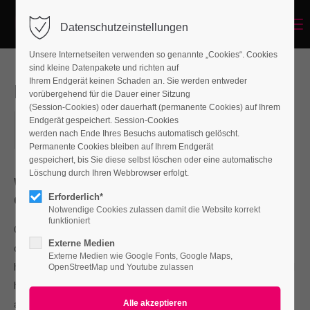
Menu
Datenschutzeinstellungen
Unsere Internetseiten verwenden so genannte „Cookies“. Cookies
sind kleine Datenpakete und richten auf
Ihrem Endgerät keinen Schaden an. Sie werden entweder
Fashion Event
vorübergehend für die Dauer einer Sitzung
(Session-Cookies) oder dauerhaft (permanente Cookies) auf Ihrem
2018-12-10, 20:00–21:00
Endgerät gespeichert. Session-Cookies
werden nach Ende Ihres Besuchs automatisch gelöscht.
ORT: BERLIN
Permanente Cookies bleiben auf Ihrem Endgerät
gespeichert, bis Sie diese selbst löschen oder eine automatische
Löschung durch Ihren Webbrowser erfolgt.
Where:
Berlin
Erforderlich*
Costs:
45 €
Notwendige Cookies zulassen damit die Website korrekt
funktioniert
One morning, when Gregor Samsa woke from troubled
Externe Medien
dreams, he found himself transformed in his bed into a
Externe Medien wie Google Fonts, Google Maps,
horrible vermin. He lay on his armour-like back, and if he lifted
OpenStreetMap und Youtube zulassen
his head a little he could see his brown belly, slightly domed
and divided by arches into stiff sections. The bedding was