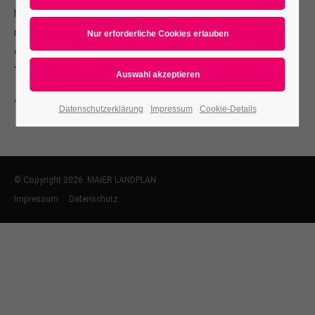
hardly able to cover it and seemed ready to slide off any
moment. His many legs, pitifully thin compared with the size
of the rest of him, waved about helplessly as he looked.
"What's happened to me?"
Zurück
Datenschutzerklärung
Impressum
Cookie-Details
© Copyright 2026. MAIER LANDPLAN
Impressum
Datenschutz