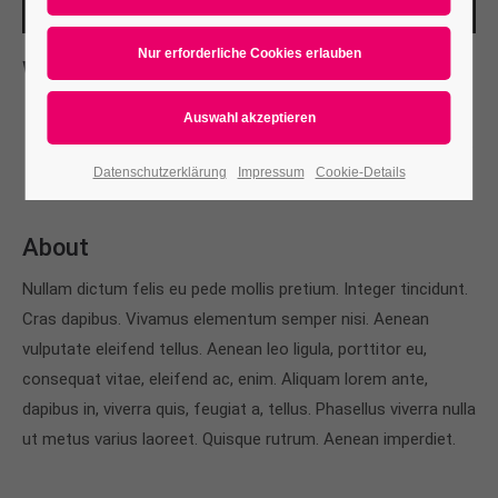
Whats new
L
orem ipsum dolor sit amet, consectetuer adipiscing
elit. Aenean commodo ligula eget dolor. Aenean massa.
Cum sociis natoque penatibus et magnis.
Datenschutzerklärung
Impressum
Cookie-Details
About
Nullam dictum felis eu pede mollis pretium. Integer tincidunt.
Cras dapibus. Vivamus elementum semper nisi. Aenean
vulputate eleifend tellus. Aenean leo ligula, porttitor eu,
consequat vitae, eleifend ac, enim. Aliquam lorem ante,
dapibus in, viverra quis, feugiat a, tellus. Phasellus viverra nulla
ut metus varius laoreet. Quisque rutrum. Aenean imperdiet.