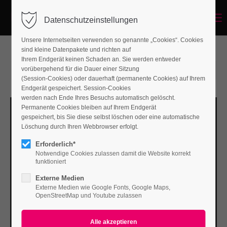
Menu
Datenschutzeinstellungen
Unsere Internetseiten verwenden so genannte „Cookies“. Cookies
sind kleine Datenpakete und richten auf
Ihrem Endgerät keinen Schaden an. Sie werden entweder
vorübergehend für die Dauer einer Sitzung
2015-06-15 14:57
von ContaoSystem
(Kommentare: 0)
(Session-Cookies) oder dauerhaft (permanente Cookies) auf Ihrem
Endgerät gespeichert. Session-Cookies
werden nach Ende Ihres Besuchs automatisch gelöscht.
Permanente Cookies bleiben auf Ihrem Endgerät
gespeichert, bis Sie diese selbst löschen oder eine automatische
Löschung durch Ihren Webbrowser erfolgt.
Erforderlich*
Notwendige Cookies zulassen damit die Website korrekt
funktioniert
Externe Medien
Externe Medien wie Google Fonts, Google Maps,
OpenStreetMap und Youtube zulassen