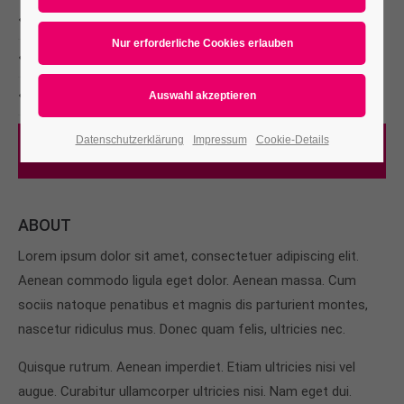
Branding, Mockups
Print
Consulting
Datenschutzerklärung
Impressum
Cookie-Details
Visit Website
ABOUT
Lorem ipsum dolor sit amet, consectetuer adipiscing elit.
Aenean commodo ligula eget dolor. Aenean massa. Cum
sociis natoque penatibus et magnis dis parturient montes,
nascetur ridiculus mus. Donec quam felis, ultricies nec.
Quisque rutrum. Aenean imperdiet. Etiam ultricies nisi vel
augue. Curabitur ullamcorper ultricies nisi. Nam eget dui.