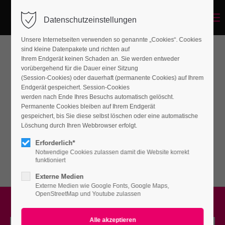
Menu
Datenschutzeinstellungen
Unsere Internetseiten verwenden so genannte „Cookies“. Cookies
sind kleine Datenpakete und richten auf
Ihrem Endgerät keinen Schaden an. Sie werden entweder
Background-Sections
vorübergehend für die Dauer einer Sitzung
(Session-Cookies) oder dauerhaft (permanente Cookies) auf Ihrem
Endgerät gespeichert. Session-Cookies
werden nach Ende Ihres Besuchs automatisch gelöscht.
Lorem ipsum dolor sit amet, consectetuer
Permanente Cookies bleiben auf Ihrem Endgerät
adipiscing elit. Aenean commodo ligula eget
gespeichert, bis Sie diese selbst löschen oder eine automatische
Löschung durch Ihren Webbrowser erfolgt.
dolor. Aenean massa.
Erforderlich*
Notwendige Cookies zulassen damit die Website korrekt
funktioniert
Externe Medien
Externe Medien wie Google Fonts, Google Maps,
OpenStreetMap und Youtube zulassen