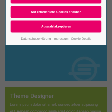
Responsive
Lorem ipsum dolor sit amet, consectetuer adipiscing
elit. Aenean commodo ligula eget dolor. Aenean massa.
Cum sociis natoque.
Datenschutzerklärung
Impressum
Cookie-Details
Theme Designer
Lorem ipsum dolor sit amet, consectetuer adipiscing
elit. Aenean commodo ligula eget dolor. Aenean massa.