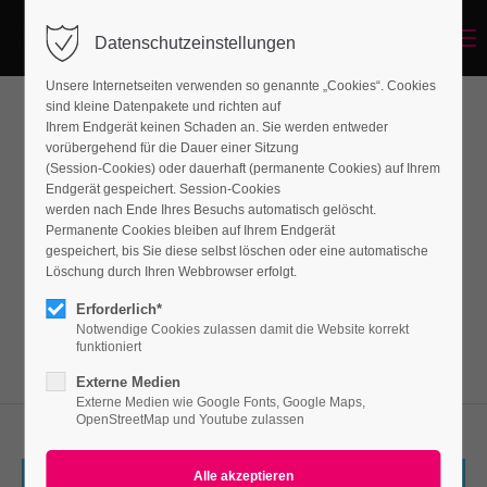
Menu
Datenschutzeinstellungen
Unsere Internetseiten verwenden so genannte „Cookies“. Cookies
sind kleine Datenpakete und richten auf
Ihrem Endgerät keinen Schaden an. Sie werden entweder
Imagebox
vorübergehend für die Dauer einer Sitzung
(Session-Cookies) oder dauerhaft (permanente Cookies) auf Ihrem
Endgerät gespeichert. Session-Cookies
werden nach Ende Ihres Besuchs automatisch gelöscht.
Lorem ipsum dolor sit amet, consectetuer
Permanente Cookies bleiben auf Ihrem Endgerät
adipiscing elit. Aenean commodo ligula eget
gespeichert, bis Sie diese selbst löschen oder eine automatische
Löschung durch Ihren Webbrowser erfolgt.
dolor. Aenean massa.
Erforderlich*
Notwendige Cookies zulassen damit die Website korrekt
funktioniert
Externe Medien
Externe Medien wie Google Fonts, Google Maps,
OpenStreetMap und Youtube zulassen