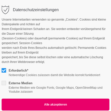
Datenschutzeinstellungen
Unsere Internetseiten verwenden so genannte „Cookies“. Cookies sind kleine
Datenpakete und richten auf
Ihrem Endgerät keinen Schaden an. Sie werden entweder vorübergehend für
die Dauer einer Sitzung
(Session-Cookies) oder dauerhaft (permanente Cookies) auf Ihrem Endgerät
gespeichert. Session-Cookies
werden nach Ende Ihres Besuchs automatisch gelöscht. Permanente Cookies
bleiben auf Ihrem Endgerät
Imagemap
gespeichert, bis Sie diese selbst löschen oder eine automatische Löschung
durch Ihren Webbrowser erfolgt.
Erforderlich*
Notwendige Cookies zulassen damit die Website korrekt funktioniert
ipsum dolor sit amet, consectetuer adipiscing elit.
Externe Medien
commodo ligula eget dolor. Aenean massa.
Externe Medien wie Google Fonts, Google Maps, OpenStreetMap und
Youtube zulassen