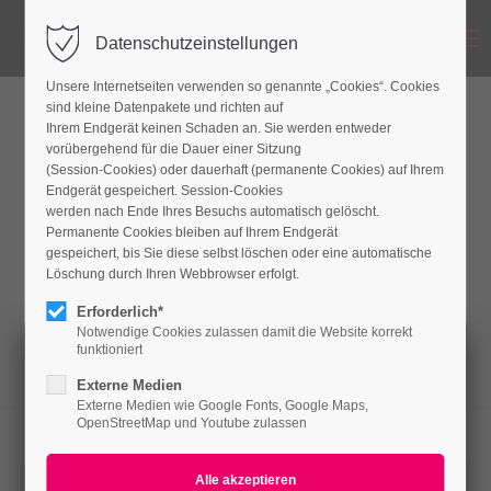
Menu
Datenschutzeinstellungen
Unsere Internetseiten verwenden so genannte „Cookies“. Cookies
sind kleine Datenpakete und richten auf
Ihrem Endgerät keinen Schaden an. Sie werden entweder
Place each content in the popup
vorübergehend für die Dauer einer Sitzung
(Session-Cookies) oder dauerhaft (permanente Cookies) auf Ihrem
Endgerät gespeichert. Session-Cookies
werden nach Ende Ihres Besuchs automatisch gelöscht.
Lorem ipsum dolor sit amet, consectetuer
Permanente Cookies bleiben auf Ihrem Endgerät
adipiscing elit. Aenean commodo ligula eget
gespeichert, bis Sie diese selbst löschen oder eine automatische
Löschung durch Ihren Webbrowser erfolgt.
dolor. Aenean massa.
Erforderlich*
Notwendige Cookies zulassen damit die Website korrekt
funktioniert
Externe Medien
Externe Medien wie Google Fonts, Google Maps,
BE THE FIRST TO KNOW
OpenStreetMap und Youtube zulassen
Subscribe to the Eclipse newsletter to receive timely