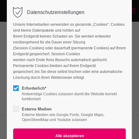
Menu
Datenschutzeinstellungen
Unsere Internetseiten verwenden so genannte „Cookies“. Cookies
sind kleine Datenpakete und richten auf
Ihrem Endgerät keinen Schaden an. Sie werden entweder
Gallery
vorübergehend für die Dauer einer Sitzung
(Session-Cookies) oder dauerhaft (permanente Cookies) auf Ihrem
Endgerät gespeichert. Session-Cookies
werden nach Ende Ihres Besuchs automatisch gelöscht.
Lorem ipsum dolor sit amet, consectetuer
Permanente Cookies bleiben auf Ihrem Endgerät
adipiscing elit. Aenean commodo ligula eget
gespeichert, bis Sie diese selbst löschen oder eine automatische
Löschung durch Ihren Webbrowser erfolgt.
dolor. Aenean massa.
Erforderlich*
Notwendige Cookies zulassen damit die Website korrekt
funktioniert
Externe Medien
Externe Medien wie Google Fonts, Google Maps,
OpenStreetMap und Youtube zulassen
CONTAO GALLERY