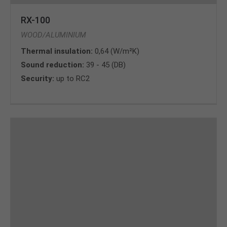
RX-100
WOOD/ALUMINIUM
Thermal insulation:
0,64 (W/m²K)
Sound reduction:
39 - 45 (DB)
Security:
up to RC2