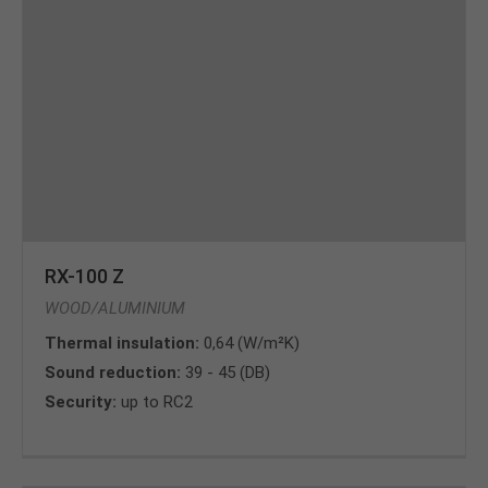
RX-100 Z
WOOD/ALUMINIUM
Thermal insulation:
0,64 (W/m²K)
Sound reduction:
39 - 45 (DB)
Security:
up to RC2