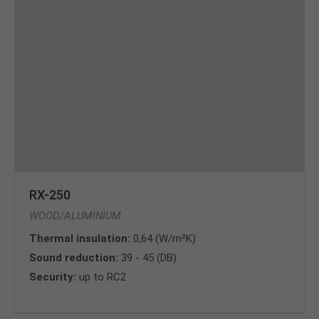
RX-250
WOOD/ALUMINIUM
Thermal insulation:
0,64 (W/m²K)
Sound reduction:
39 - 45 (DB)
Security:
up to RC2