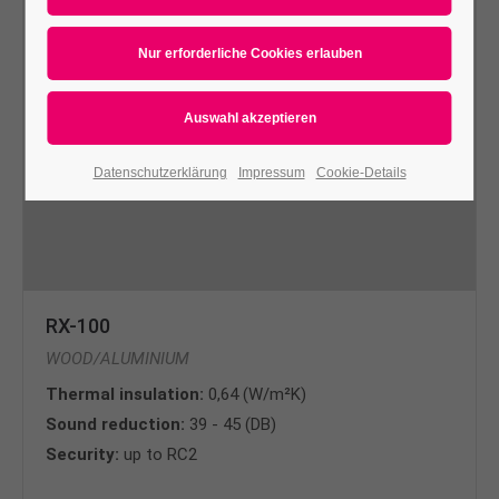
Datenschutzerklärung
Impressum
Cookie-Details
RX-100
WOOD/ALUMINIUM
Thermal insulation:
0,64 (W/m²K)
Sound reduction:
39 - 45 (DB)
Security:
up to RC2