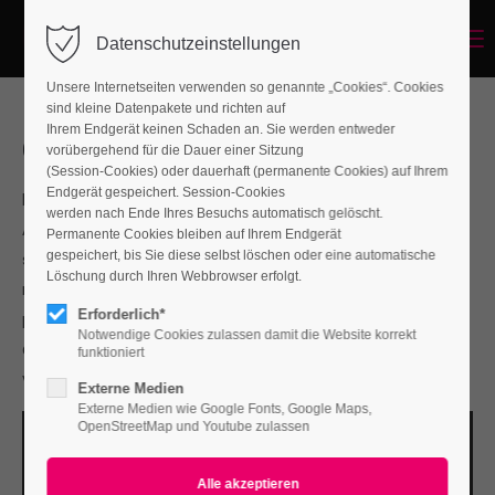
Menu
Datenschutzeinstellungen
Unsere Internetseiten verwenden so genannte „Cookies“. Cookies
sind kleine Datenpakete und richten auf
Ihrem Endgerät keinen Schaden an. Sie werden entweder
Global Service based in Berlin
vorübergehend für die Dauer einer Sitzung
(Session-Cookies) oder dauerhaft (permanente Cookies) auf Ihrem
Endgerät gespeichert. Session-Cookies
Lorem ipsum dolor sit amet, consectetuer adipiscing elit.
werden nach Ende Ihres Besuchs automatisch gelöscht.
Aenean commodo ligula eget dolor. Aenean massa. Cum
Permanente Cookies bleiben auf Ihrem Endgerät
gespeichert, bis Sie diese selbst löschen oder eine automatische
sociis natoque penatibus et magnis dis parturient montes,
Löschung durch Ihren Webbrowser erfolgt.
nascetur ridiculus mus. Donec quam felis, ultricies nec,
Erforderlich*
pellentesque eu, pretium quis, sem. Nulla consequat massa
Notwendige Cookies zulassen damit die Website korrekt
quis enim. Donec pede justo, fringilla vel, aliquet nec,
funktioniert
vulputate eget.
Externe Medien
Externe Medien wie Google Fonts, Google Maps,
OpenStreetMap und Youtube zulassen