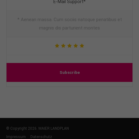
E-Mail Support*
* Aenean massa. Cum sociis natoque penatibus et
magnis dis parturient montes
Subscribe
© Copyright 2026. MAIER LANDPLAN
Impressum
Datenschutz