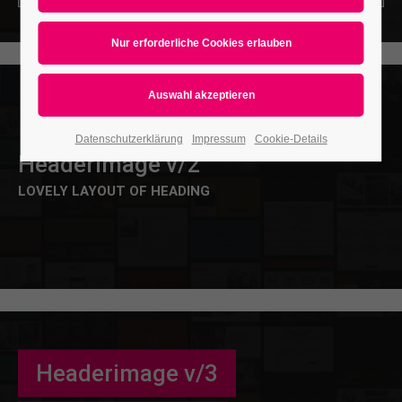
Datenschutzerklärung
Impressum
Cookie-Details
Headerimage v/2
LOVELY LAYOUT OF HEADING
Headerimage v/3