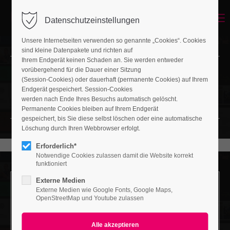
Menu
Datenschutzeinstellungen
Unsere Internetseiten verwenden so genannte „Cookies“. Cookies
sind kleine Datenpakete und richten auf
Ihrem Endgerät keinen Schaden an. Sie werden entweder
vorübergehend für die Dauer einer Sitzung
Headerimage
(Session-Cookies) oder dauerhaft (permanente Cookies) auf Ihrem
Endgerät gespeichert. Session-Cookies
LOVELY LAYOUT OF HEADING
werden nach Ende Ihres Besuchs automatisch gelöscht.
Permanente Cookies bleiben auf Ihrem Endgerät
gespeichert, bis Sie diese selbst löschen oder eine automatische
Löschung durch Ihren Webbrowser erfolgt.
Erforderlich*
Notwendige Cookies zulassen damit die Website korrekt
funktioniert
Externe Medien
Externe Medien wie Google Fonts, Google Maps,
Headerimage v/1
OpenStreetMap und Youtube zulassen
LOVELY LAYOUT OF HEADING